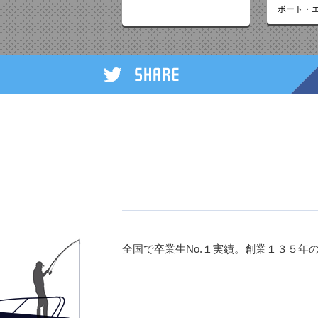
ボート・
全国で卒業生No.１実績。創業１３５年