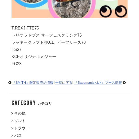
T.REXJITTE75
トリケラトプス サーフェスクランク75
ラッキークラフト×KCE ビーフリーズ78
HS27
KCEオリジナルメジャー
FG23
『SMITH』限定販売品情報
|
一覧に戻る
|
『Bassmania×.ick』ブース情報
CATEGORY
カテゴリ
その他
ソルト
トラウト
バス