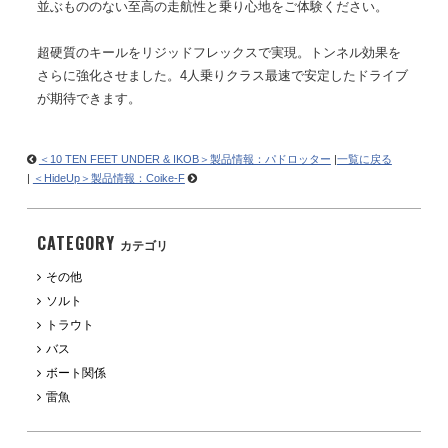
並ぶもののない至高の走航性と乗り心地をご体験ください。
超硬質のキールをリジッドフレックスで実現。トンネル効果を
さらに強化させました。4人乗りクラス最速で安定したドライブ
が期待できます。
＜10 TEN FEET UNDER & IKOB＞製品情報：パドロッター
|
一覧に戻る
|
＜HideUp＞製品情報：Coike-F
CATEGORY
カテゴリ
その他
ソルト
トラウト
バス
ボート関係
雷魚