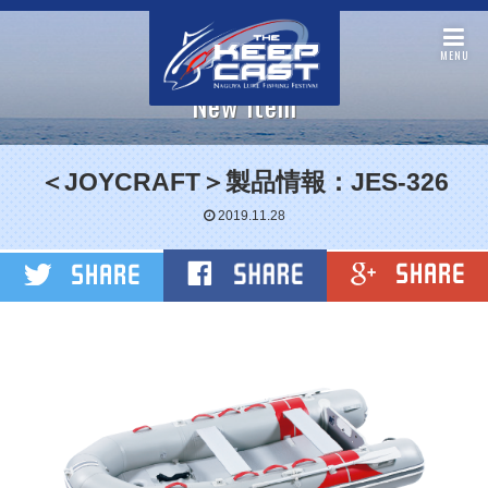
MENU
New item
＜JOYCRAFT＞製品情報：JES-326
2019.11.28