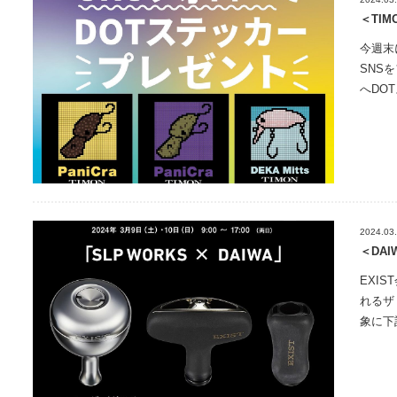
＜TI
今週末
SNS
へDO
2024.03
＜DA
EXI
れるザ
象に下