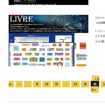
2024.03
＜LI
いよい
た❗️
ルの展
« 先
頭
«
...
10
20
30
...
53
54
55
5
後 »