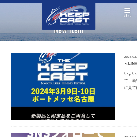
MENU
New item
2024.03
＜LI
いよい
て、新
に見て
2024.03