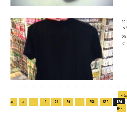
201
＜
2
ジ
« 先
頭
«
...
10
20
30
...
558
559
560
後 »