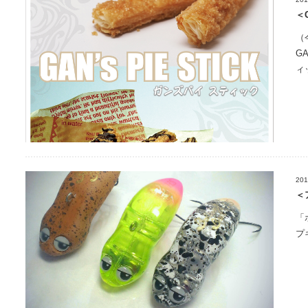
＜
（
G
ィ
201
＜
「
プ