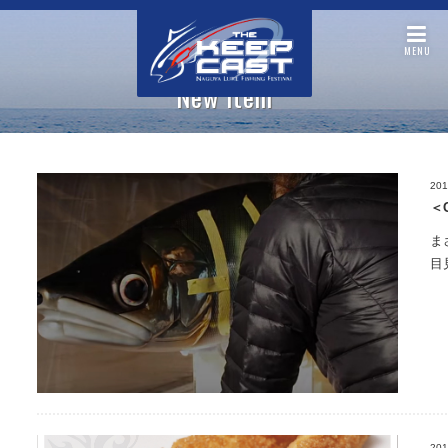
MENU
New item
201
＜
まさ
目見
201