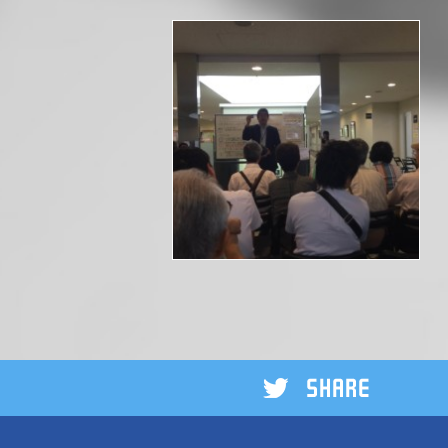
2016 出展メーカー様向けの 説明会と
小間割抽選会 の会場を