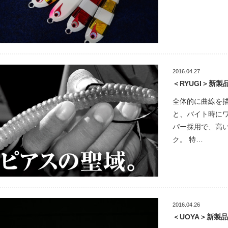
2016.04.27
＜RYUGI＞新
全体的に曲線を
と、バイト時に
パー採用で、高
ク。 特…
2016.04.26
＜UOYA＞新製