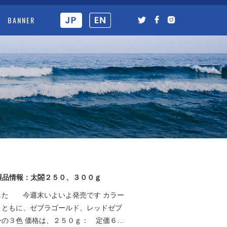
BANNER
新製品情報：太閤２５０、３００ｇ
した 今週末いよいよ発売です カラー
ｇともに、ゼブラゴールド、レッドゼブ
の３色 価格は、２５０ｇ： 定価６…