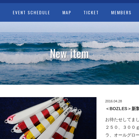
T
EVENT SCHEDULE
MAP
TICKET
MEMBERS
New item
2016.04.28
＜BOZLES＞
お待たせしてま
２５０、３００
ラ、オールグロー