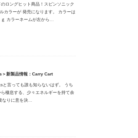
ドのロングヒット商品！スピンソニック
ナルカラーが 発売になります。 カラーは
ｇ カラーネームが左から…
es＞新製品情報：Carry Cart
y Worksと言っても誰も知らないはず。 うち
から棲息する、少々エネルギーを持て余
彼なりに意を決…