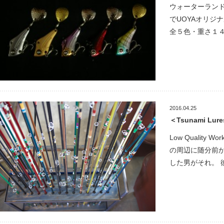
ウォーターラン
でUOYAオリジ
全５色・重さ１４
2016.04.25
＜Tsunami Lur
Low Qualit
の周辺に随分前
した男がそれ。 