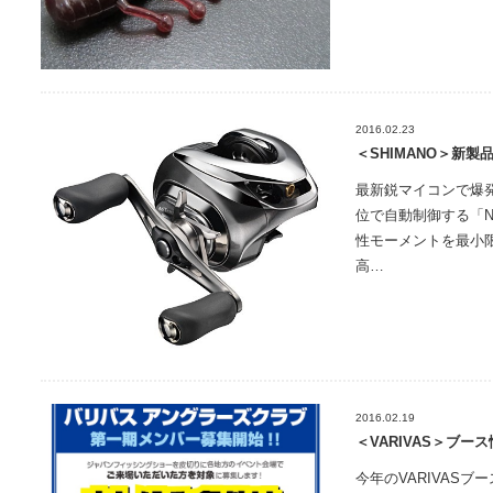
2016.02.23
＜SHIMANO＞新製品
最新鋭マイコンで爆発
位で自動制御する「NE
性モーメントを最小
高…
2016.02.19
＜VARIVAS＞ブー
今年のVARIVAS