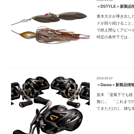
＜DSTYLE＞新製品情
青木大介が導き出し
ドが回り続けること
で絶え間なくアピー
特定の条件下では…
2016.03.07
＜Daiwa＞新製品情報：
並木 「逆風下でも
無に」 「これまでの
てきただけに、雑な