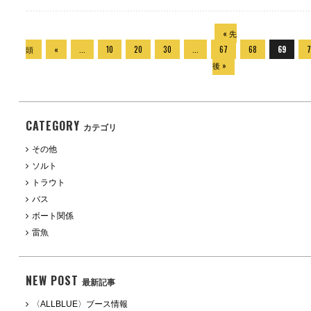
« 先
頭
«
...
10
20
30
...
67
68
69
7
後 »
CATEGORY
カテゴリ
その他
ソルト
トラウト
バス
ボート関係
雷魚
NEW POST
最新記事
〈ALLBLUE〉ブース情報