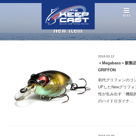
MENU
New item
2016.03.12
＜Megabass＞新製品
GRIFFON
初代グリフォンのコ
UPしたNewグリフ
性が生み出す「機能
のハイドロダイナ…
2016.03.09