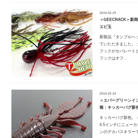
2016.02.25
＜GEECRACK＞
エビ玉
新製品『タンブルヘ
ていただきました。
フックがセパレート
フックはオフ…
2016.02.24
＜エバーグリーンイ
報：キッカーバグ新
キッカーバグ新色。 
4.5インチにニュー
ンのデカバスキラー