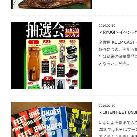
2016.02.19
＜RYUGI＞イベント
名古屋 KEEP CA
好評につき、今年も
年は従来の豪華景品
となった、発売…
2016.02.19
＜10TEN FEET U
いよいよ開催までカウン
2016では10FTU
アイテムも販売しま