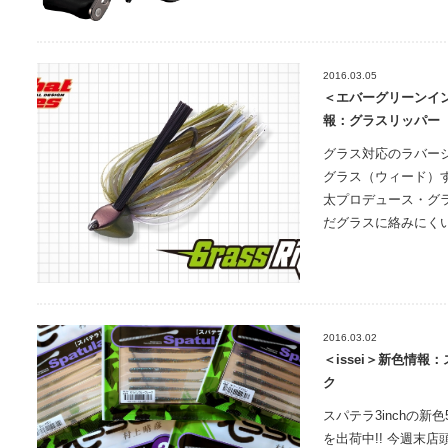
2016.03.05
＜エバーグリーンイ
報：グラスリッパー
グラス対応のラバー
グラス（ウィード）
太プロデュース・グ
だグラスに絡みにく
2016.03.02
＜issei＞新色情報：
ク
スパテラ3inchの新色
を出荷中!! 今週末