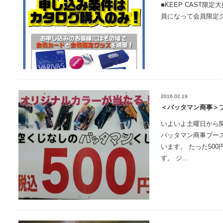
■KEEP CAST限
員になって会員限定グ
2016.02.19
＜バッタマン商事＞
いよいよ土曜日から
バッタマン商事ブー
います。 たった50
す。 ジ…