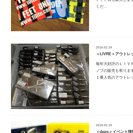
くだ…
2016.02.19
＜LIVRE＞アウト
毎年大好評のＬＩＶ
ノブの販売も有りま
１番人気のアウトレ
2016.02.18
＜deps＞イベント情