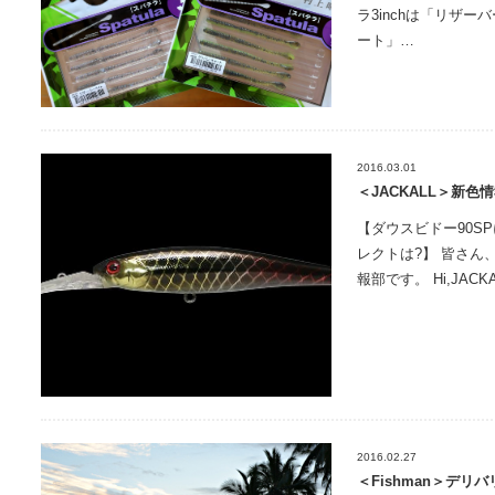
ラ3inchは「リザ
ート」…
2016.03.01
＜JACKALL＞新色情報
【ダウスビドー90S
レクトは?】 皆さん
報部です。 Hi,JACKA
2016.02.27
＜Fishman＞デリ