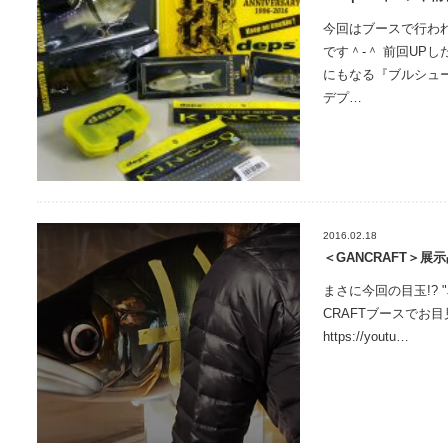
今回はブースで行わ
です＾-＾ 前回UP
にもなる『ブルシュー
デプ…
2016.02.18
＜GANCRAFT＞展
まさに今回の目玉!? "Joi
CRAFTブースでお目
https://youtu…