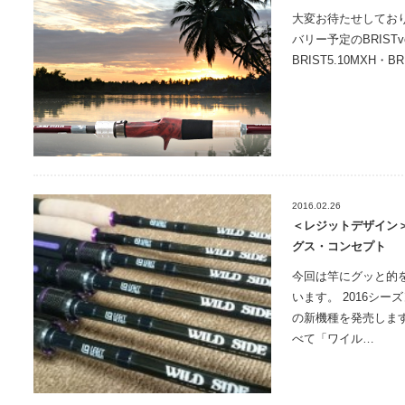
大変お待たせしてお
バリー予定のBRISTven
BRIST5.10MXH・B
2016.02.26
＜レジットデザイン
グス・コンセプト
今回は竿にグッと的
います。 2016シ
の新機種を発売します
べて「ワイル…